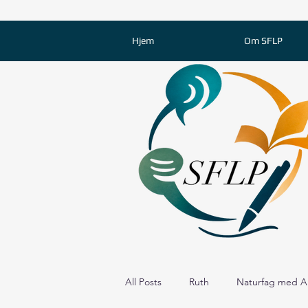
Hjem
Om SFLP
All Posts
Ruth
Naturfag med A