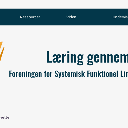
Ressourcer
Viden
Undervis
Læring genne
Foreningen for Systemisk Funktionel Lin
nette