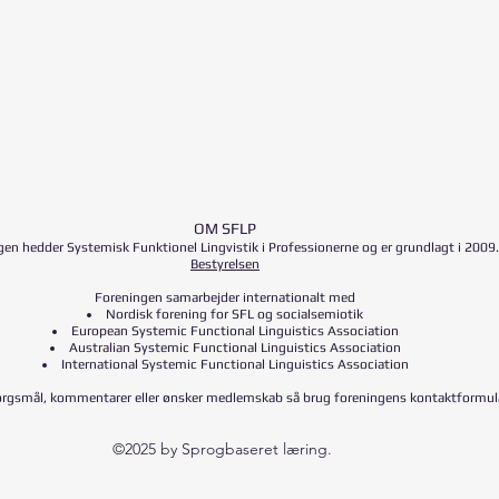
OM SFLP
en hedder Systemisk Funktionel Lingvistik i Professionerne og er grundlagt i
2009.
Bestyrelsen
Foreningen samarbejder internationalt med
Nordisk forening for SFL og socialsemiotik
European Systemic Functional Linguistics Association
Australian Systemic Functional Linguistics Association
International Systemic Functional Linguistics Association
ørgsmål, kommentarer eller ønsker medlemskab så brug foreningens kontaktformu
©2025 by Sprogbaseret læring.